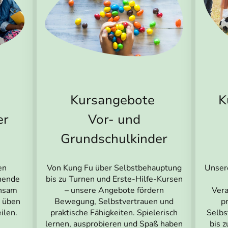
K
Kursangebote
er
Vor- und
Grundschulkinder
en
Unsere
Von Kung Fu über Selbstbehauptung
nnende
bis zu Turnen und Erste-Hilfe-Kursen
insam
Ver
– unsere Angebote fördern
n üben
p
Bewegung, Selbstvertrauen und
ilen.
Selbs
praktische Fähigkeiten. Spielerisch
bis 
lernen, ausprobieren und Spaß haben