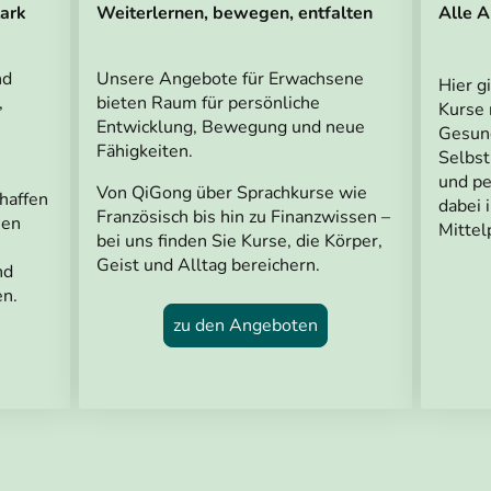
ark
Weiterlernen, bewegen, entfalten
Alle 
nd
Unsere Angebote für Erwachsene
Hier g
,
bieten Raum für persönliche
Kurse
Entwicklung, Bewegung und neue
Gesund
Fähigkeiten.
Selbs
und pe
Von QiGong über Sprachkurse wie
chaffen
dabei 
Französisch bis hin zu Finanzwissen –
hen
Mittel
bei uns finden Sie Kurse, die Körper,
Geist und Alltag bereichern.
nd
en.
zu den Angeboten