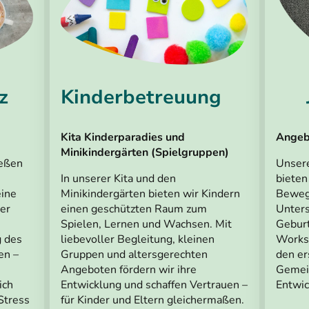
z
Kinderbetreuung
.
Angebo
Kita Kinderparadies und
Minikindergärten (Spielgruppen)
eßen
Unsere
bieten
In unserer Kita und den
eine
Beweg
Minikindergärten bieten wir Kindern
er
Unters
einen geschützten Raum zum
Geburt
Spielen, Lernen und Wachsen. Mit
g des
Worksh
liebevoller Begleitung, kleinen
en –
den er
Gruppen und altersgerechten
Gemein
Angeboten fördern wir ihre
ich
Entwic
Entwicklung und schaffen Vertrauen –
Stress
für Kinder und Eltern gleichermaßen.